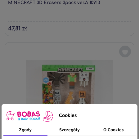
MINECRAFT 3D Erasers 3pack ver.A 10913
47,81 zł
Cookies
Zgody
Szczegóły
O Cookies
MINECRAFT 3D Erasers 6pack DeluxeBox B 14270