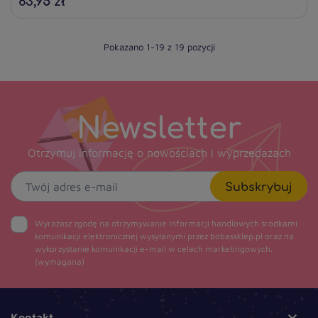
63,95 zł
Pokazano 1-19 z 19 pozycji
Newsletter
Otrzymuj informację o nowościach i wyprzedażach
Subskrybuj
Wyrażasz zgodę na otrzymywanie informacji handlowych środkami
komunikacji elektronicznej wysyłanymi przez bobassklep.pl oraz na
wykorzystanie komunikacji e-mail w celach marketingowych.
(wymagana)

Kontakt