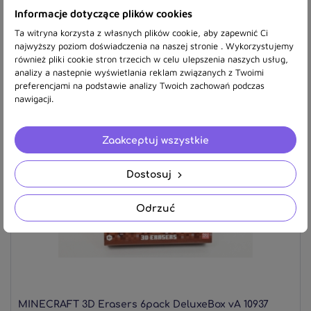
Informacje dotyczące plików cookies
Ta witryna korzysta z własnych plików cookie, aby zapewnić Ci
najwyższy poziom doświadczenia na naszej stronie . Wykorzystujemy
63,80 zł
również pliki cookie stron trzecich w celu ulepszenia naszych usług,
analizy a nastepnie wyświetlania reklam związanych z Twoimi
preferencjami na podstawie analizy Twoich zachowań podczas
nawigacji.
Zaakceptuj wszystkie
Dostosuj
Odrzuć
MINECRAFT 3D Erasers 6pack DeluxeBox vA 10937