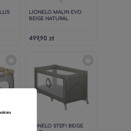
PLUS
LIONELO MALIN EVO
BEIGE NATURAL
499,90 zł
ookies
US
LIONELO STEFI BEIGE