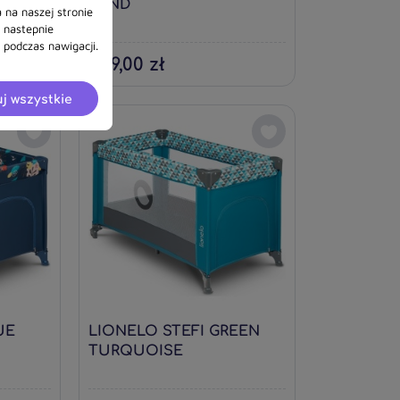
SAND
 na naszej stronie
a nastepnie
podczas nawigacji.
249,00 zł
j wszystkie
UE
LIONELO STEFI GREEN
TURQUOISE