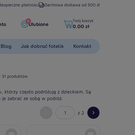
Bezpieczne płatności
Darmowa dostawa od 500 zł
Twój koszyk
0
nto
Ulubione
0,00 zł
Blog
Jak dobrać fotelik
Kontakt
y 31 produktów
, którzy często podróżują z dzieckiem. Są
a je zabrać ze sobą w podróż.


z 2