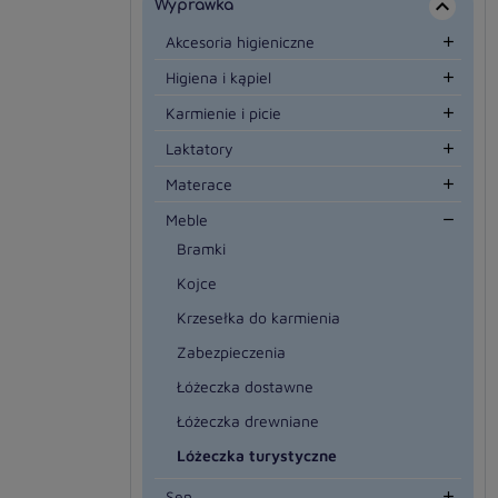
Wyprawka

Akcesoria higieniczne

Higiena i kąpiel

Karmienie i picie

Laktatory

Materace

Meble

Bramki
Kojce
Krzesełka do karmienia
Zabezpieczenia
Łóżeczka dostawne
Łóżeczka drewniane
Łóżeczka turystyczne
Sen
