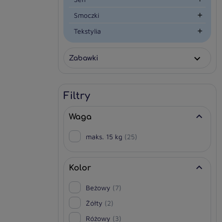
Smoczki

Tekstylia

Zabawki

Filtry

Waga
maks. 15 kg
(25)

Kolor
Beżowy
(7)
Żółty
(2)
Różowy
(3)