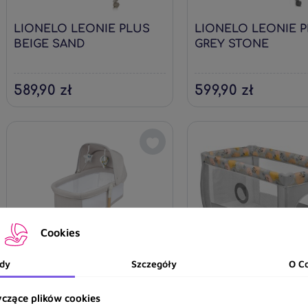
LIONELO LEONIE PLUS
LIONELO LEONIE 
BEIGE SAND
GREY STONE
589,90 zł
599,90 zł
Cookies
dy
Szczegóły
O C
LIONELO MALIN EVO
LIONELO STEFI PL
czące plików cookies