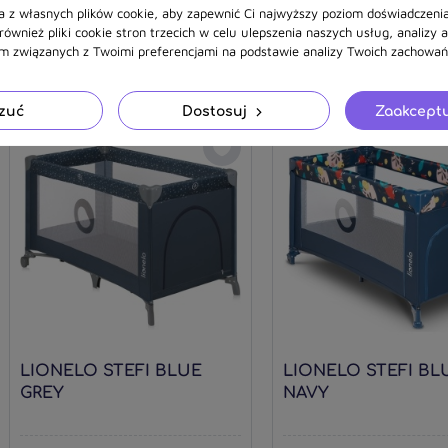
GREY STONE
PINK YELLOW
a z własnych plików cookie, aby zapewnić Ci najwyższy poziom doświadczenia
ównież pliki cookie stron trzecich w celu ulepszenia naszych usług, analizy 
am związanych z Twoimi preferencjami na podstawie analizy Twoich zachowań 
449,90 zł
271,83 zł
zuć
Dostosuj
Zaakceptu
LIONELO STEFI BLUE
LIONELO STEFI BL
GREY
NAVY