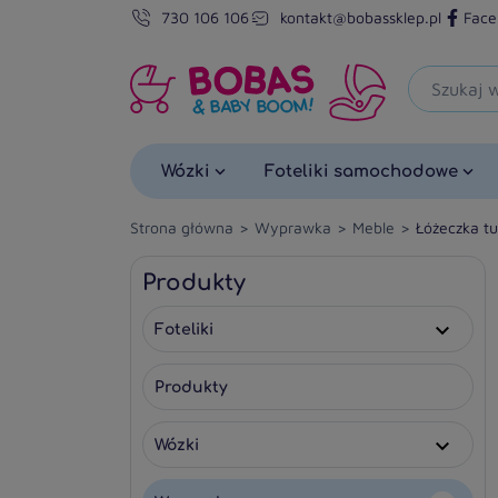
730 106 106
kontakt@bobassklep.pl
Face
Wózki
Foteliki samochodowe
Strona główna
Wyprawka
Meble
Łóżeczka t
Produkty
Foteliki

Produkty
Wózki
