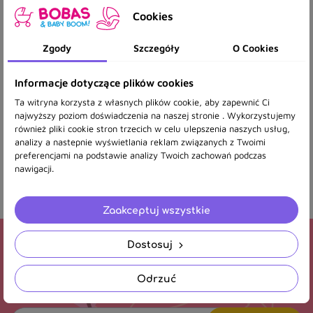
specjalizujemy się w montażu fotelików samochodowych oraz
Cookies
tworzeniu wyprawek dziecięcych. Wiemy, jak ważne jest
bezpieczeństwo i komfort Twojego dziecka, dlatego stale
podnosimy nasze kwalifikacje, uczestnicząc w szkoleniach i
Zgody
Szczegóły
O Cookies
śledząc najnowsze trendy w branży.
Naszym celem jest zapewnienie Ci obsługi na najwyższym
Informacje dotyczące plików cookies
poziomie i fachowej pomocy na każdym etapie rodzicielstwa.
Ta witryna korzysta z własnych plików cookie, aby zapewnić Ci
najwyższy poziom doświadczenia na naszej stronie . Wykorzystujemy
Wychodząc naprzeciw oczekiwaniom naszych klientów,
również pliki cookie stron trzecich w celu ulepszenia naszych usług,
otworzyliśmy nasz sklep internetowy! Dzięki temu, możesz cieszyć
analizy a nastepnie wyświetlania reklam związanych z Twoimi
się naszym asortymentem wygodnie i bez wychodzenia z domu.
preferencjami na podstawie analizy Twoich zachowań podczas
Pozwól nam towarzyszyć Ci w tej
nawigacji.
wyjątkowej podróży od pierwszych dni!
Zaakceptuj wszystkie
Dostosuj
Newsletter
Odrzuć
Otrzymuj informację o nowościach i wyprzedażach