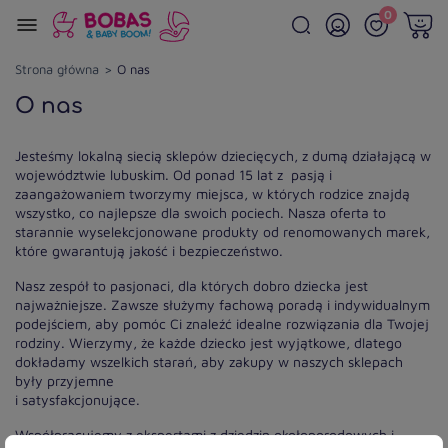
0
Strona główna
O nas
O nas
Jesteśmy lokalną siecią sklepów dziecięcych, z dumą działającą w
województwie lubuskim. Od ponad 15 lat z pasją i
zaangażowaniem tworzymy miejsca, w których rodzice znajdą
wszystko, co najlepsze dla swoich pociech. Nasza oferta to
starannie wyselekcjonowane produkty od renomowanych marek,
które gwarantują jakość i bezpieczeństwo.
Nasz zespół to pasjonaci, dla których dobro dziecka jest
najważniejsze. Zawsze służymy fachową poradą i indywidualnym
podejściem, aby pomóc Ci znaleźć idealne rozwiązania dla Twojej
rodziny. Wierzymy, że każde dziecko jest wyjątkowe, dlatego
dokładamy wszelkich starań, aby zakupy w naszych sklepach
były przyjemne
i satysfakcjonujące.
Współpracujemy z ekspertami z dziedzin okołoporodowych i