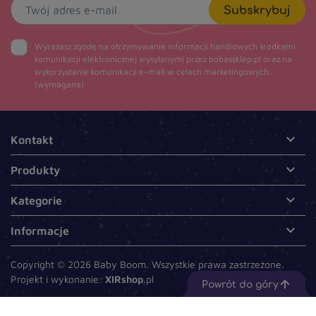
Subskrybuj
Wyrażasz zgodę na otrzymywanie informacji handlowych środkami
komunikacji elektronicznej wysyłanymi przez bobassklep.pl oraz na
wykorzystanie komunikacji e-mail w celach marketingowych.
(wymagana)

Kontakt

Produkty

Kategorie

Informacje
Copyright © 2026 Baby Boom. Wszystkie prawa zastrzeżone.
Projekt i wykonanie:
XIRshop
.pl
Powrót do góry