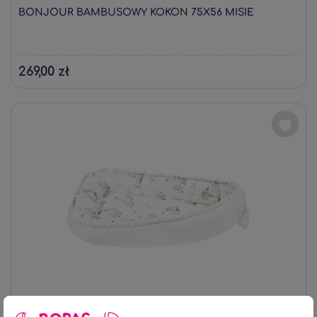
BONJOUR BAMBUSOWY KOKON 75X56 MISIE
269,00 zł