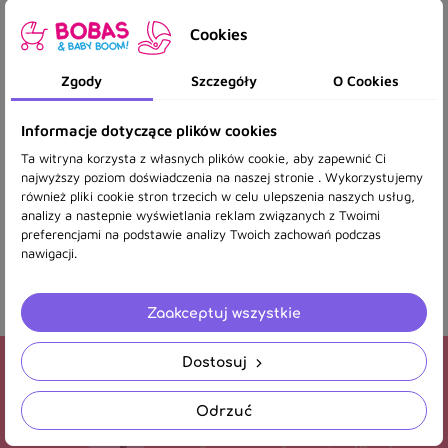
Cookies
Łóżeczko Łóżko dla Lalek Alice Różowe w Kwiaty
Zgody
Szczegóły
O Cookies
Informacje dotyczące plików cookies
Ta witryna korzysta z własnych plików cookie, aby zapewnić Ci
48,66 zł
najwyższy poziom doświadczenia na naszej stronie . Wykorzystujemy
również pliki cookie stron trzecich w celu ulepszenia naszych usług,
analizy a nastepnie wyświetlania reklam związanych z Twoimi
Pokazano 1-1 z 1 pozycji
preferencjami na podstawie analizy Twoich zachowań podczas
nawigacji.
Łóżeczka dla lalek - Słodkie sny w miniaturowym świecie
zabawy!
Zaakceptuj wszystkie
Dostosuj
Newsletter
Odrzuć
Otrzymuj informację o nowościach i wyprzedażach