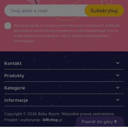
Subskrybuj
Wyrażasz zgodę na otrzymywanie informacji handlowych środkami
komunikacji elektronicznej wysyłanymi przez bobassklep.pl oraz na
wykorzystanie komunikacji e-mail w celach marketingowych.
(wymagana)

Kontakt

Produkty

Kategorie

Informacje
Copyright © 2026 Baby Boom. Wszystkie prawa zastrzeżone.
Projekt i wykonanie:
XIRshop
.pl
Powrót do góry