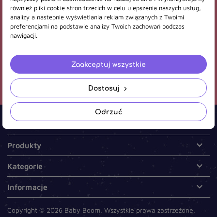
również pliki cookie stron trzecich w celu ulepszenia naszych usług,
Otrzymuj informację o nowościach i wyprzedażach
analizy a nastepnie wyświetlania reklam związanych z Twoimi
preferencjami na podstawie analizy Twoich zachowań podczas
Subskrybuj
nawigacji.
Wyrażasz zgodę na otrzymywanie informacji handlowych środkami
Zaakceptuj wszystkie
komunikacji elektronicznej wysyłanymi przez bobassklep.pl oraz na
wykorzystanie komunikacji e-mail w celach marketingowych.
(wymagana)
Dostosuj
Odrzuć

Kontakt

Produkty

Kategorie

Informacje
Copyright © 2026 Baby Boom. Wszystkie prawa zastrzeżone.