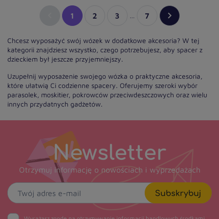


1
2
3
…
7
Chcesz wyposażyć swój wózek w dodatkowe akcesoria? W tej
kategorii znajdziesz wszystko, czego potrzebujesz, aby spacer z
dzieckiem był jeszcze przyjemniejszy.
Uzupełnij wyposażenie swojego wózka o praktyczne akcesoria,
które ułatwią Ci codzienne spacery. Oferujemy szeroki wybór
parasolek, moskitier, pokrowców przeciwdeszczowych oraz wielu
innych przydatnych gadżetów.
Newsletter
Otrzymuj informację o nowościach i wyprzedażach
Subskrybuj
Wyrażasz zgodę na otrzymywanie informacji handlowych środkami