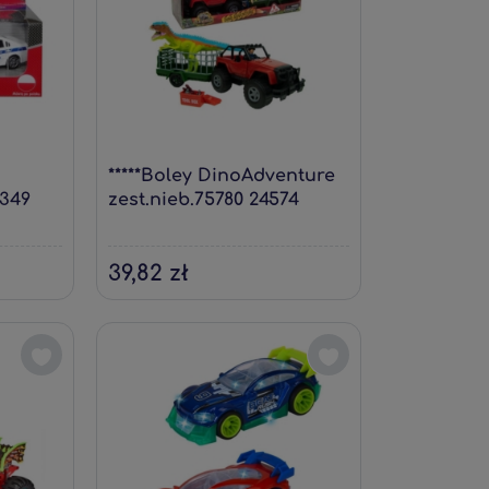
*****Boley DinoAdventure
7349
zest.nieb.75780 24574
39,82 zł