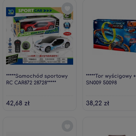
*****Samochód sportowy
*****Tor wyścigowy 
RC CAR872 28728*****
SN009 50098
42,68 zł
38,22 zł