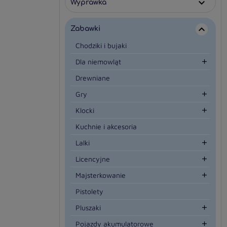
Wyprawka

Zabawki

Chodziki i bujaki
Dla niemowląt

Drewniane
Gry

Klocki

Kuchnie i akcesoria
Lalki

Licencyjne

Majsterkowanie

Pistolety
Pluszaki

Pojazdy akumulatorowe
