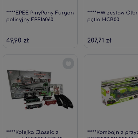
*****EPEE PinyPony Furgon
*****HW zestaw Olb
policyjny FPP16060
pętla HCB00
49,90 zł
207,71 zł
*****Kolejka Classic z
*****Kombajn z prz