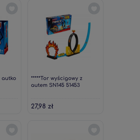
+ autko
*****Tor wyścigowy z
autem SN145 51453
27,98 zł