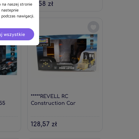
37,58 zł
 na naszej stronie
a nastepnie
podczas nawigacji.
j wszystkie
*****REVELL RC
55
Construction Car
Forklifter 24535
128,57 zł