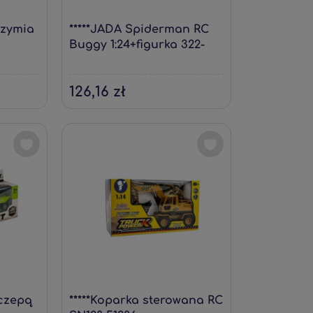
rzymia
*****JADA Spiderman RC
Buggy 1:24+figurka 322-
3025
126,16 zł
yczepą
*****Koparka sterowana RC