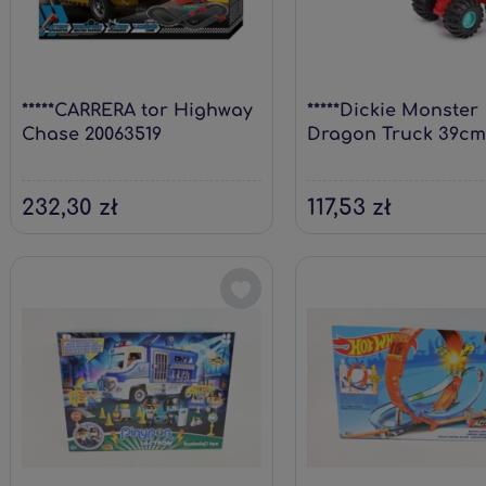
*****CARRERA tor Highway
*****Dickie Monster
Chase 20063519
Dragon Truck 39cm
7005
232,30 zł
117,53 zł