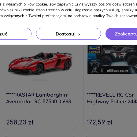
37,58 zł
74,73 zł
a z własnych plików cookie, aby zapewnić Ci najwyższy poziom doświadczenia
ównież pliki cookie stron trzecich w celu ulepszenia naszych usług, analizy 
am związanych z Twoimi preferencjami na podstawie analizy Twoich zachowań 
zuć
Dostosuj
Zaakceptu
*****RASTAR Lamborghini
*****REVELL RC Car
Aventador RC 57500 01668
Highway Police 244
258,23 zł
172,59 zł