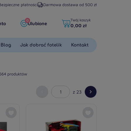
Bezpieczne płatności
Darmowa dostawa od 500 zł
Twój koszyk
0
nto
Ulubione
0,00 zł
Blog
Jak dobrać fotelik
Kontakt
 664 produktów


z 23