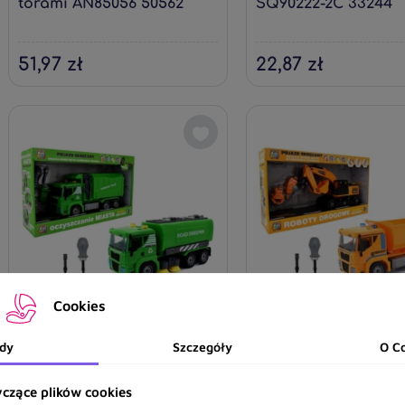
torami AN85056 50562
SQ90222-2C 33244
51,97 zł
22,87 zł
Cookies
*****Pojazd służby miejskie
*****Pojazd służby m
dy
Szczegóły
O C
oczyszcz.d/skręc.02788
rob.drog.d/skręc.0
czące plików cookies