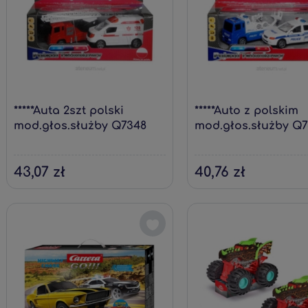
*****Auta 2szt polski
*****Auto z polskim
mod.głos.służby Q7348
mod.głos.służby Q
67555
67562
43,07 zł
40,76 zł