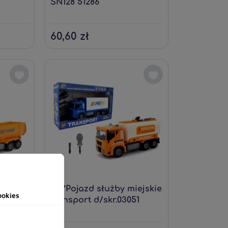
SN128 51286
60,60 zł
iejskie
*****Pojazd służby miejskie
ookies
3044
transport d/skr.03051