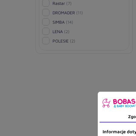
Rastar
(7)
DROMADER
(11)
SIMBA
(14)
LENA
(2)
POLESIE
(2)
Zgo
Informacje doty