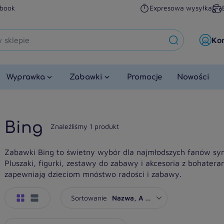
book
Expresowa wysyłka
Ko
Wyprawka
Zabawki
Promocje
Nowości
Bing
Znaleźliśmy 1 produkt
Zabawki Bing to świetny wybór dla najmłodszych fanów symp
Pluszaki, figurki, zestawy do zabawy i akcesoria z bohaterami
zapewniają dzieciom mnóstwo radości i zabawy.
Sortowanie