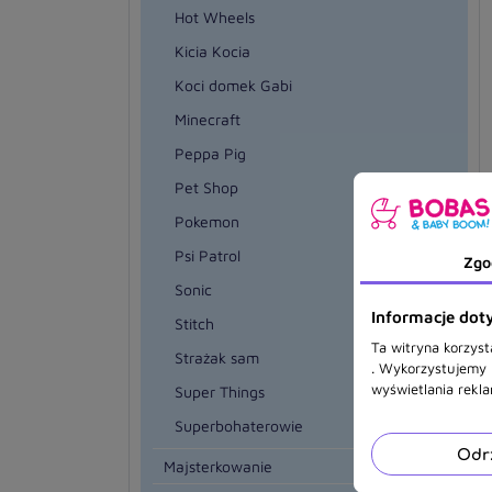
Hot Wheels
Kicia Kocia
Koci domek Gabi
Minecraft
Peppa Pig
Pet Shop
Pokemon
Psi Patrol
Zgo
Sonic
Informacje doty
Stitch
Ta witryna korzyst
Strażak sam
. Wykorzystujemy r
wyświetlania rekl
Super Things
Superbohaterowie
Odr
Majsterkowanie
