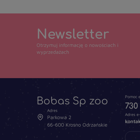
Newsletter
Otrzymuj informację o nowościach i
wyprzedażach
Bobas Sp zoo
Pomoc e
730
Adres
Adres e
Parkowa 2
konta
66-600 Krosno Odrzańskie