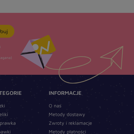
buj
i
agana)
TEGORIE
INFORMACJE
zki
O nas
eliki
Metody dostawy
prawka
Zwroty i reklamacje
bawki
Metody płatności