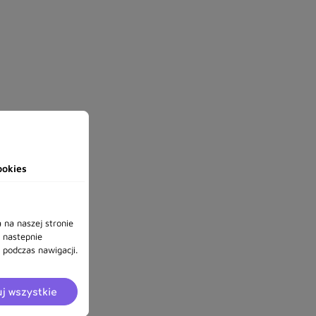
ookies
 na naszej stronie
a nastepnie
podczas nawigacji.
j wszystkie