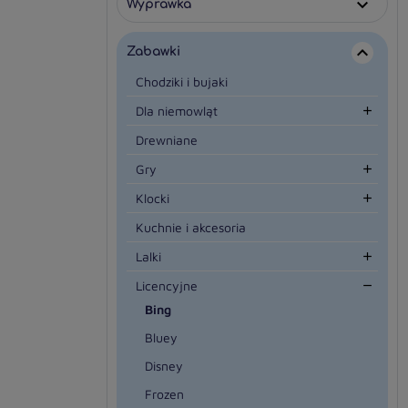
Wyprawka

Zabawki

Chodziki i bujaki
Dla niemowląt

Drewniane
Gry

Klocki

Kuchnie i akcesoria
Lalki

Licencyjne

Bing
Bluey
Disney
Frozen