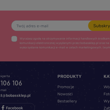
Subskry
Wyrażasz zgodę na otrzymywanie informacji handlowych środkam
komunikacji elektronicznej wysyłanymi przez bobassklep.pl oraz na
wykorzystanie komunikacji e-mail w celach marketingowych.
(wym
PRODUKTY
KA
xperta
 106 106
Promocje
Wó
-mail
Nowości
Fot
kt@bobassklep.pl
Bestsellery
Wy
Facebook
Za