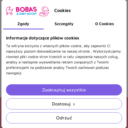
Cookies
Zgody
Szczegóły
O Cookies
Informacje dotyczące plików cookies
AXKID UP ARCTIC MIST GREY
Ta witryna korzysta z własnych plików cookie, aby zapewnić Ci
najwyższy poziom doświadczenia na naszej stronie . Wykorzystujemy
również pliki cookie stron trzecich w celu ulepszenia naszych usług,
analizy a nastepnie wyświetlania reklam związanych z Twoimi
2 299,90 zł
preferencjami na podstawie analizy Twoich zachowań podczas
nawigacji.
Pokazano 1-1 z 1 pozycji
Zaakceptuj wszystkie
Dostosuj
Newsletter
Odrzuć
Otrzymuj informację o nowościach i wyprzedażach