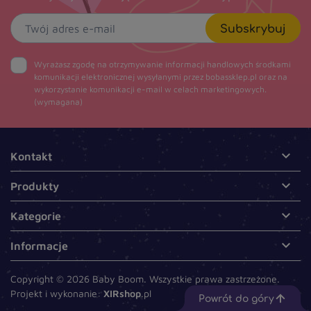
Subskrybuj
Wyrażasz zgodę na otrzymywanie informacji handlowych środkami
komunikacji elektronicznej wysyłanymi przez bobassklep.pl oraz na
wykorzystanie komunikacji e-mail w celach marketingowych.
(wymagana)

Kontakt

Produkty

Kategorie

Informacje
Copyright © 2026 Baby Boom. Wszystkie prawa zastrzeżone.
Projekt i wykonanie:
XIRshop
.pl
Powrót do góry