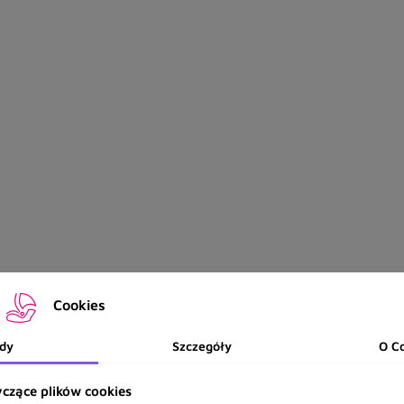
Cookies
dy
Szczegóły
O C
czące plików cookies