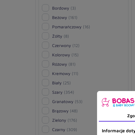
Bordowy
(3)
Beżowy
(161)
Pomarańczowy
(16)
Żółty
(8)
Czerwony
(12)
Kolorowy
(15)
Różowy
(81)
Kremowy
(11)
Biały
(25)
Szary
(354)
Granatowy
(53)
Brązowy
(48)
Zgo
Zielony
(176)
Czarny
(309)
Informacje doty