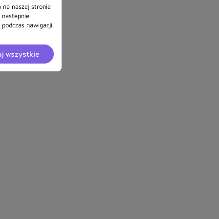
 na naszej stronie
a nastepnie
podczas nawigacji.
j wszystkie