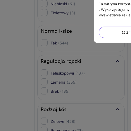
Niebieski
(61)
Ta witryna korzyst
. Wykorzystujemy r
Fioletowy
(3)
wyświetlania rekl

Norma I-size
Odr
Tak
(544)

Regulacja rączki
Teleskopowa
(137)
Łamana
(356)
Brak
(186)

Rodzaj kół
Żelowe
(428)
Pompowane
(23)