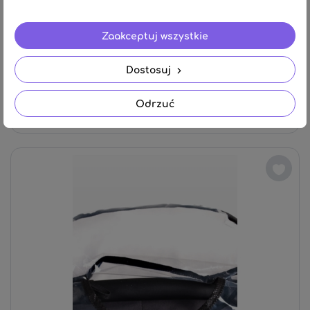
Zaakceptuj wszystkie
CARETERO MOSKITIERA NA WÓZEK UNIWERSALNA
Dostosuj
CZARNA
Odrzuć
19,34 zł