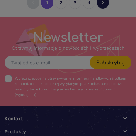


1
2
3
4
Newsletter
Otrzymuj informację o nowościach i wyprzedażach
Subskrybuj
Wyrażasz zgodę na otrzymywanie informacji handlowych środkami
komunikacji elektronicznej wysyłanymi przez bobassklep.pl oraz na
wykorzystanie komunikacji e-mail w celach marketingowych.
(wymagana)

Kontakt

Produkty