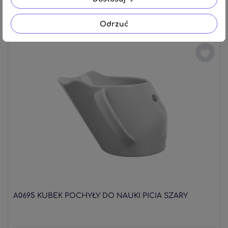
70,92 zł
Odrzuć
A0695 KUBEK POCHYŁY DO NAUKI PICIA SZARY