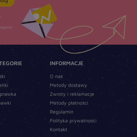
buj
i
agana)
TEGORIE
INFORMACJE
zki
O nas
eliki
Metody dostawy
prawka
Zwroty i reklamacje
bawki
Metody płatności
Regulamin
Polityka prywatności
Kontakt