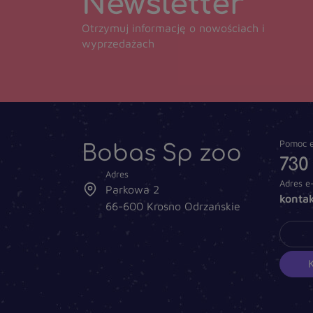
Newsletter
Otrzymuj informację o nowościach i
wyprzedażach
Bobas Sp zoo
Pomoc e
730
Adres
Adres e
Parkowa 2
konta
66-600 Krosno Odrzańskie