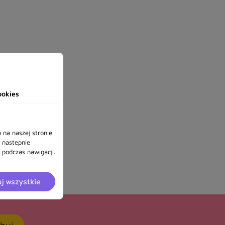
ookies
 na naszej stronie
a nastepnie
podczas nawigacji.
j wszystkie