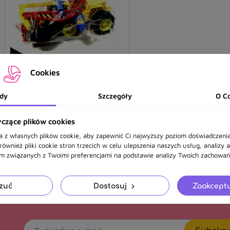
Cookies
Koparka duża buldożer
00085
dy
Szczegóły
O C
czące plików cookies
160,47 zł
a z własnych plików cookie, aby zapewnić Ci najwyższy poziom doświadczenia
ównież pliki cookie stron trzecich w celu ulepszenia naszych usług, analizy 
am związanych z Twoimi preferencjami na podstawie analizy Twoich zachowań 
Pokazano 1-1 z 1 pozycji
zuć
Dostosuj
Zaakceptu