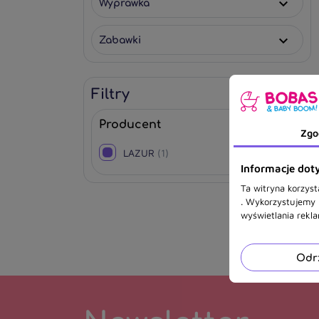
Wyprawka

Zabawki

Filtry

Producent
Zgo
LAZUR
(1)
Informacje doty
Ta witryna korzyst
. Wykorzystujemy r
wyświetlania rekl
Odr