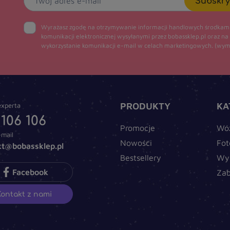
Subskry
Wyrażasz zgodę na otrzymywanie informacji handlowych środkam
komunikacji elektronicznej wysyłanymi przez bobassklep.pl oraz na
wykorzystanie komunikacji e-mail w celach marketingowych.
(wym
PRODUKTY
KA
xperta
 106 106
Promocje
Wó
-mail
Nowości
Fot
kt@bobassklep.pl
Bestsellery
Wy
Facebook
Za
Kontakt z nami