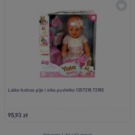
Lalka bobas pije i sika pudełko 1357218 72185
95,93 zł
Pokazano 1-30 z 92 pozycji