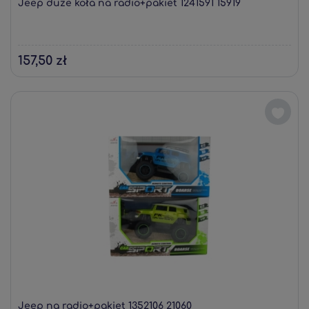
Jeep duże koła na radio+pakiet 1241591 15919
157,50 zł
Jeep na radio+pakiet 1352106 21060