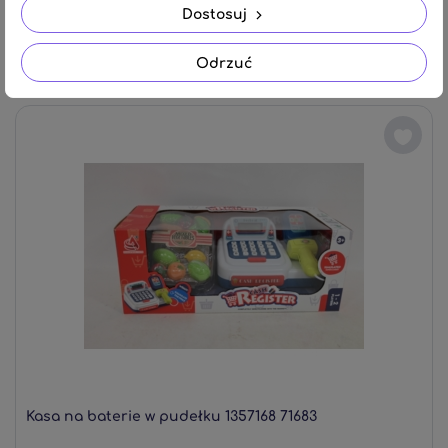
Dostosuj
79,94 zł
Odrzuć
Kasa na baterie w pudełku 1357168 71683