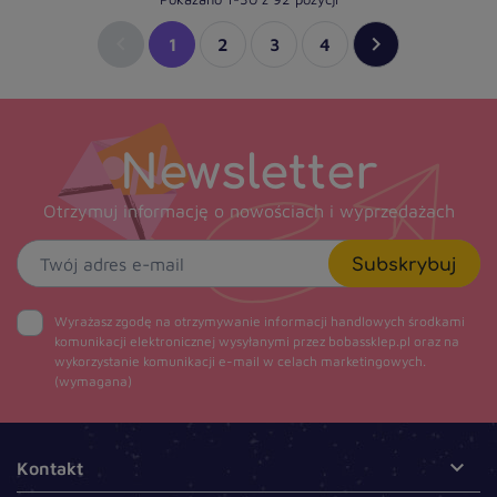


1
2
3
4
Newsletter
Otrzymuj informację o nowościach i wyprzedażach
Subskrybuj
Wyrażasz zgodę na otrzymywanie informacji handlowych środkami
komunikacji elektronicznej wysyłanymi przez bobassklep.pl oraz na
wykorzystanie komunikacji e-mail w celach marketingowych.
(wymagana)

Kontakt