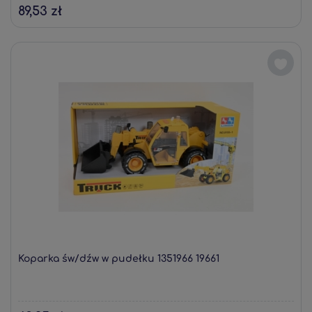
89,53 zł
Koparka św/dźw w pudełku 1351966 19661