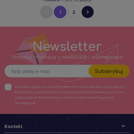


1
2
Newsletter
Otrzymuj informację o nowościach i wyprzedażach
Subskrybuj
Wyrażasz zgodę na otrzymywanie informacji handlowych środkami
komunikacji elektronicznej wysyłanymi przez bobassklep.pl oraz na
wykorzystanie komunikacji e-mail w celach marketingowych.
(wymagana)

Kontakt