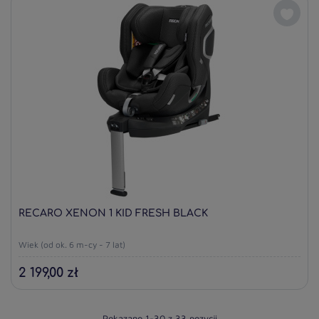
RECARO XENON 1 KID FRESH BLACK
Wiek (od ok. 6 m-cy - 7 lat)
2 199,00 zł
Pokazano 1-30 z 33 pozycji