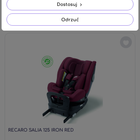
Dostosuj
Wiek (od ok. 6 m-cy - 7 lat)
1 899,00 zł
Odrzuć
RECARO SALIA 125 IRON RED