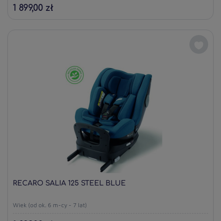
1 899,00 zł
RECARO SALIA 125 STEEL BLUE
Wiek (od ok. 6 m-cy - 7 lat)