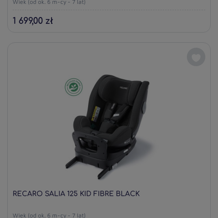
Wiek (od ok. 6 m-cy - 7 lat)
1 699,00 zł
RECARO SALIA 125 KID FIBRE BLACK
Wiek (od ok. 6 m-cy - 7 lat)