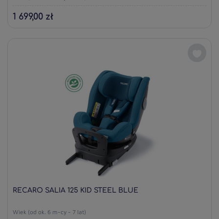
1 699,00 zł
RECARO SALIA 125 KID STEEL BLUE
Wiek (od ok. 6 m-cy - 7 lat)