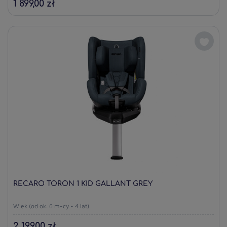
1 899,00 zł
RECARO TORON 1 KID GALLANT GREY
Wiek (od ok. 6 m-cy - 4 lat)
2 199,00 zł